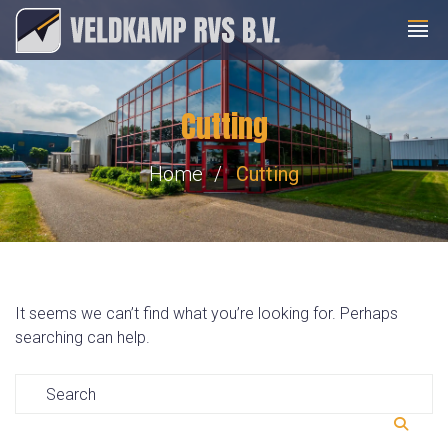
Cutting
Home
Cutting
It seems we can’t find what you’re looking for. Perhaps
searching can help.
Search for:
SE